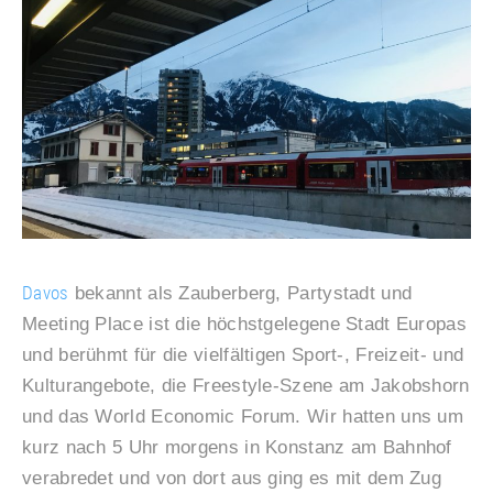
Davos
bekannt als Zauberberg, Partystadt und
Meeting Place ist die höchstgelegene Stadt Europas
und berühmt für die vielfältigen Sport-, Freizeit- und
Kulturangebote, die Freestyle-Szene am Jakobshorn
und das World Economic Forum. Wir hatten uns um
kurz nach 5 Uhr morgens in Konstanz am Bahnhof
verabredet und von dort aus ging es mit dem Zug