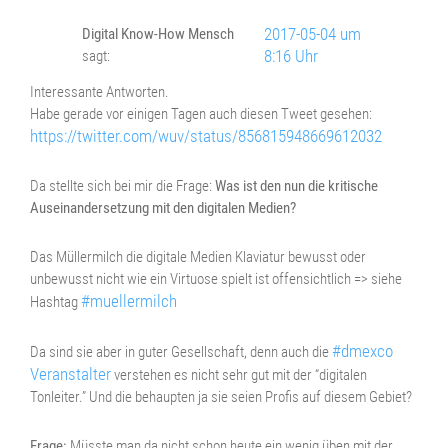
2017-05-04 um
Digital Know-How Mensch
8:16 Uhr
sagt:
Interessante Antworten.
Habe gerade vor einigen Tagen auch diesen Tweet gesehen:
https://twitter.com/wuv/status/856815948669612032
Da stellte sich bei mir die Frage:
Was ist den nun die kritische
Auseinandersetzung mit den digitalen Medien?
Das Müllermilch die digitale Medien Klaviatur bewusst oder
unbewusst nicht wie ein Virtuose spielt ist offensichtlich => siehe
#muellermilch
Hashtag
#dmexco
Da sind sie aber in guter Gesellschaft, denn auch die
Veranstalter
verstehen es nicht sehr gut mit der “digitalen
Tonleiter.” Und die behaupten ja sie seien Profis auf diesem Gebiet?
Frage:
Müsste man da nicht schon heute ein wenig üben mit der